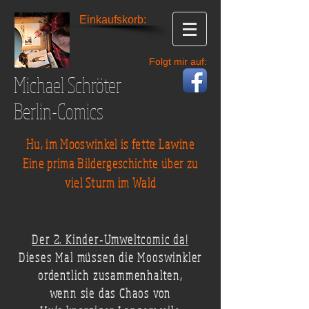
Einkaufskorb:
Folgt mir auf:
Michael Schröter
Berlin-Comics
Hu, im Mooswinkel is fette Lawine
Eine prima Bildergeschichte über zu
viel Sturm im Wald
Der 2. Kinder-Umweltcomic da!
Dieses Mal müssen die Mooswinkler
ordentlich zusammenhalten,
wenn sie das Chaos von