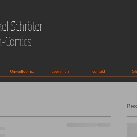
el Schröter
n-Comics
Umweltcomic
über mich
Kontakt
Sh
Bes