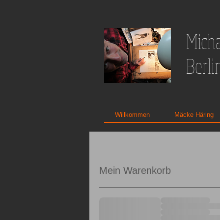
Micha
Berli
Willkommen
Mäcke Häring
Mein Warenkorb