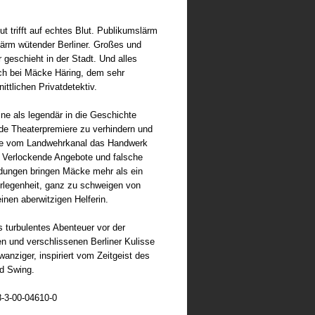
reis
ut trifft auf echtes Blut. Publikumslärm 
ärm wütender Berliner. Großes und 
 geschieht in der Stadt. Und alles 
ch bei Mäcke Häring, dem sehr 
ittlichen Privatdetektiv. 
eine als legendär in die Geschichte 
de Theaterpremiere zu verhindern und 
ie vom Landwehrkanal das Handwerk 
 Verlockende Angebote und falsche 
dungen bringen Mäcke mehr als ein 
rlegenheit, ganz zu schweigen von 
einen aberwitzigen Helferin. 
 turbulentes Abenteuer vor der 
n und verschlissenen Berliner Kulisse 
anziger, inspiriert vom Zeitgeist des 
d Swing.
-3-00-04610-0