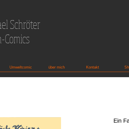
el Schröter
n-Comics
Umweltcomic
über mich
Kontakt
Sh
Ein Fa