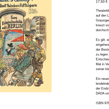
P
17,50 €
Theaterbl
auf den L
Grausiger
kreuzt si
durchschn
Es gilt, 
eingehen
der Best
zu legen.
Entschei
Mal in Ve
seiner kl
Ein neues
brodelnde
der Endzw
DADA un
ISBN 978