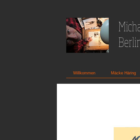
Micha
Berli
Willkommen
Mäcke Häring